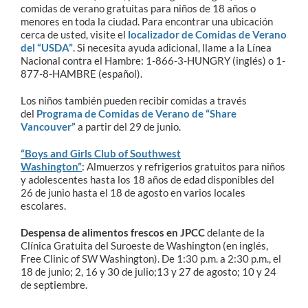
comidas de verano gratuitas para niños de 18 años o
menores en toda la ciudad. Para encontrar una ubicación
cerca de usted, visite el
localizador de Comidas de Verano
del “USDA”
. Si necesita ayuda adicional, llame a la Línea
Nacional contra el Hambre: 1-866-3-HUNGRY (inglés) o 1-
877-8-HAMBRE (español).
Los niños también pueden recibir comidas a través
del
Programa de Comidas de Verano de “Share
Vancouver”
a partir del 29 de junio.
“Boys and Girls Club of Southwest
Washington”
: Almuerzos y refrigerios gratuitos para niños
y adolescentes hasta los 18 años de edad disponibles del
26 de junio hasta el 18 de agosto en varios locales
escolares.
Despensa de alimentos frescos en JPCC
delante de la
Clínica Gratuita del Suroeste de Washington (en inglés,
Free Clinic of SW Washington). De 1:30 p.m. a 2:30 p.m., el
18 de junio; 2, 16 y 30 de julio;13 y 27 de agosto; 10 y 24
de septiembre.