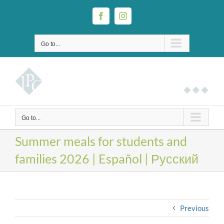
Skip
to
Facebook
Instagram
content
Go to...
Go to...
Summer meals for students and
families 2026 | Español | Русский
Previous